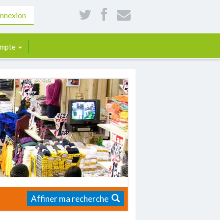
nnexion
mpte
Affiner ma recherche