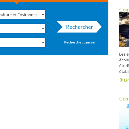
Com
Rechercher
Recherche avancée
Les é
école
étudi
établ
Lir
Com