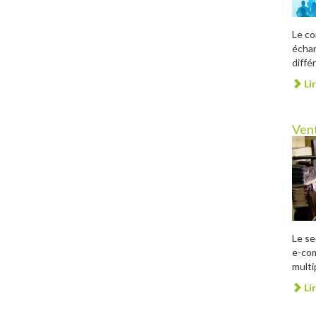
Le co
échan
diffé
Lir
Ven
Le se
e-co
multi
Lir