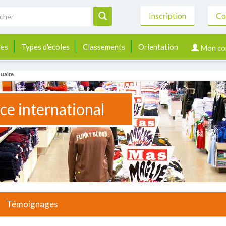
Inscription
Co
les
Types d'écoles
Classements
Orientation
Mon co
uaire
e international
Témoignages