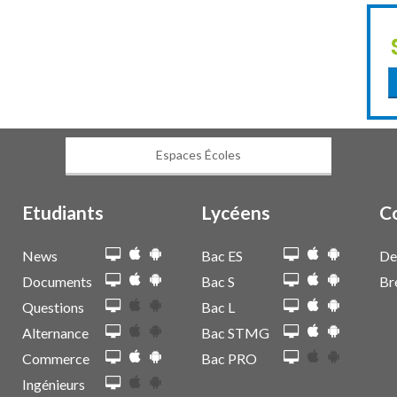
Espaces Écoles
Etudiants
Lycéens
C
News
Bac ES
De
Documents
Bac S
Br
Questions
Bac L
Alternance
Bac STMG
Commerce
Bac PRO
Ingénieurs