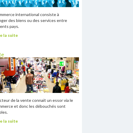
mmerce international consiste à
ger des biens ou des services entre
rents pays.
e la suite
te
cteur de la vente connait un essor via le
mmerce et donc les débouchés sont
ples.
e la suite