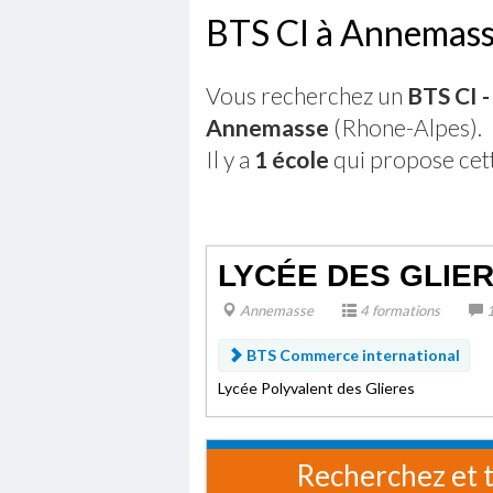
BTS CI à Annemas
Vous recherchez un
BTS CI 
Annemasse
(Rhone-Alpes).
Il y a
1 école
qui propose cet
LYCÉE DES GLIE
Annemasse
4 formations
1
BTS Commerce international
Lycée Polyvalent des Glieres
Recherchez et t