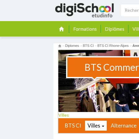
Formations
Diplômes
Vil
>
Diplomes
>
BTS CI
>
BTS CI Rhone-Alpes
>
Ann
BTS Commerc
Villes
BTS CI
Villes
Alternance