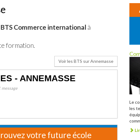
se
- BTS Commerce international
à
te formation.
Com
Voir les BTS sur Annemasse
RES - ANNEMASSE
 message
Le c
les t
équip
comme
Lir
rouvez votre future école