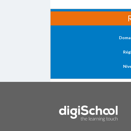
R
Doma
Rég
Niv