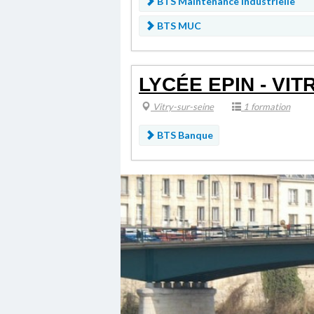
BTS Maintenance Industrielle
BTS MUC
LYCÉE EPIN - VIT
Vitry-sur-seine
1 formation
BTS Banque