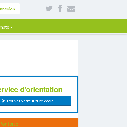
nnexion
mpte
rvice d'orientation
Trouvez votre future école
Pontoise