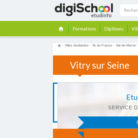
Formations
Diplômes
Vil
>
Villes étudiantes
>
Ile de France
>
Val-de-Marne
Vitry sur Seine
Etu
SERVICE D
C