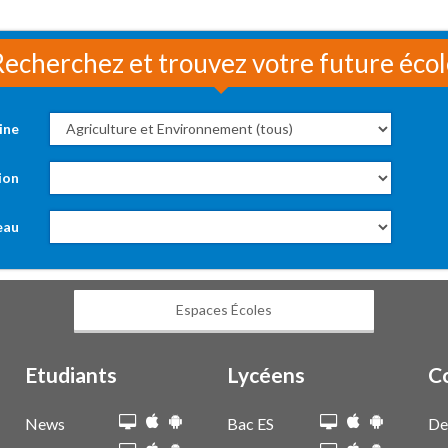
echerchez et trouvez votre future éco
ine
ion
eau
Espaces Écoles
Etudiants
Lycéens
C
News
Bac ES
De