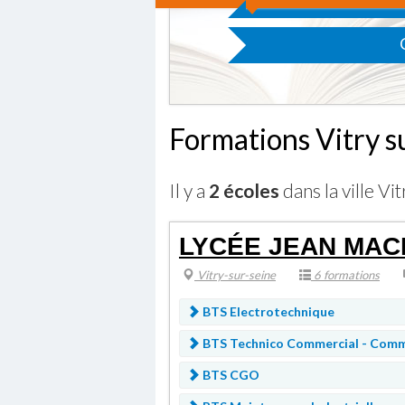
Formations Vitry s
Il y a
2 écoles
dans la ville Vit
LYCÉE JEAN MACÉ
Vitry-sur-seine
6 formations
BTS Electrotechnique
BTS Technico Commercial -
Comme
BTS CGO