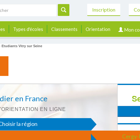
Inscription
Co
les
Types d'écoles
Classements
Orientation
Mon co
>
Etudiants Vitry sur Seine
Se
dier en France
'ORIENTATION EN LIGNE
Choisir la région
Cergy-
hoisir le domaine