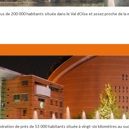
 de 200 000 habitants située dans le Val dOise et assez proche de la mé
ération de près de 53 000 habitants située à vingt-six kilomètres au sud-