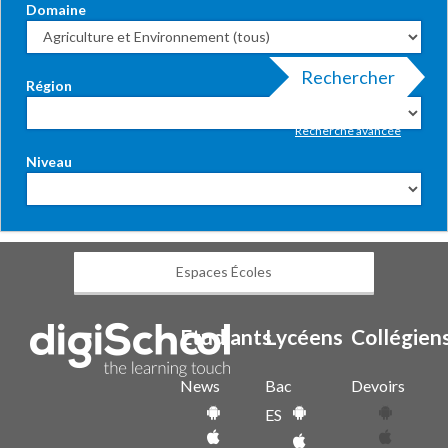
Domaine
Rechercher
Région
Recherche avancée
Niveau
Espaces Écoles
Etudiants
Lycéens
Collégien
News
Bac
Devoirs
ES