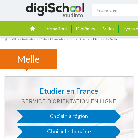
Formations
Diplômes
Villes
Types d
>
Villes étudiantes
>
Poitou-Charentes
>
Deux-Sèvres
>
Etudiants Melle
Melle
Etudier en France
SERVICE D'ORIENTATION EN LIGNE
Choisir la région
Choisir le domaine