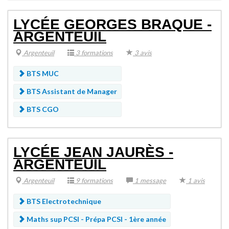
LYCÉE GEORGES BRAQUE -
ARGENTEUIL
Argenteuil
3 formations
3 avis
BTS MUC
BTS Assistant de Manager
BTS CGO
LYCÉE JEAN JAURÈS -
ARGENTEUIL
Argenteuil
9 formations
1 message
1 avis
BTS Electrotechnique
Maths sup PCSI -
Prépa PCSI - 1ère année