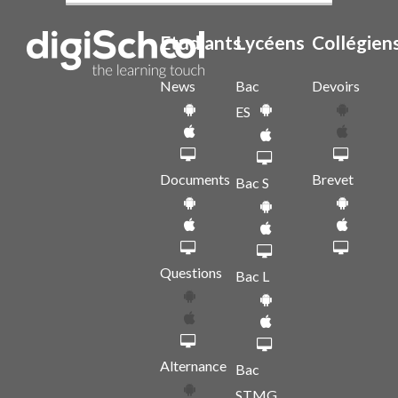
Etudiants
Lycéens
Collégien
News
Bac
Devoirs
ES
Documents
Brevet
Bac S
Questions
Bac L
Alternance
Bac
STMG