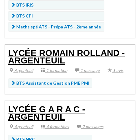
BTS IRIS
BTS CPI
Maths spé ATS -
Prépa ATS - 2ème année
LYCÉE ROMAIN ROLLAND -
ARGENTEUIL
Argenteuil
1 formation
1 message
1 avis
BTS Assistant de Gestion PME PMI
LYCÉE G A R A C -
ARGENTEUIL
Argenteuil
4 formations
2 messages
BTS NRC