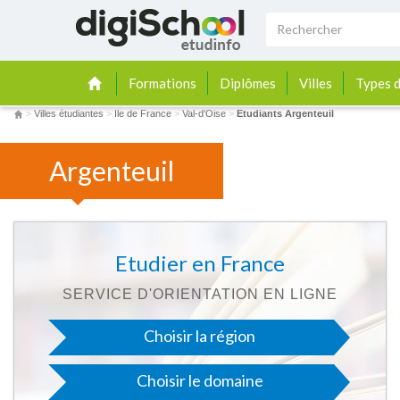
Formations
Diplômes
Villes
Types d
>
Villes étudiantes
>
Ile de France
>
Val-d'Oise
>
Etudiants Argenteuil
Argenteuil
Etudier en France
SERVICE D'ORIENTATION EN LIGNE
Choisir la région
Choisir le domaine