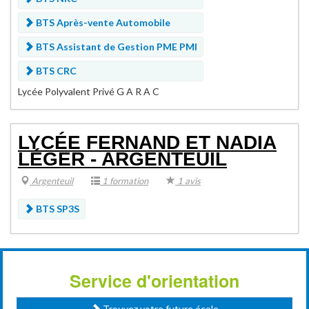
BTS Après-vente Automobile
BTS Assistant de Gestion PME PMI
BTS CRC
Lycée Polyvalent Privé G A R A C
LYCÉE FERNAND ET NADIA
LÉGER - ARGENTEUIL
Argenteuil
1 formation
1 avis
BTS SP3S
Service d'orientation
Trouvez votre future école