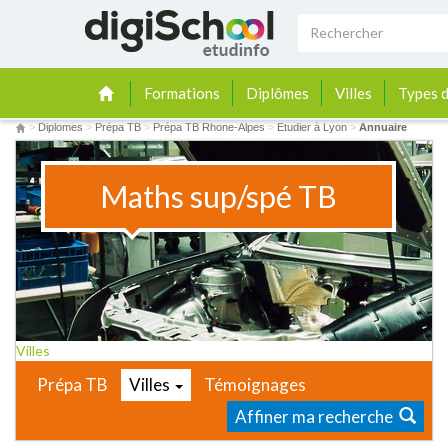
Formations
Diplômes
Villes
Types d
>
Diplomes
>
Prépa TB
>
Prépa TB Rhone-Alpes
>
Etudier à Lyon
>
Annuaire
Maths sup/spé TB
Villes
Prépa TB
Villes
Témoignages
Affiner ma recherche