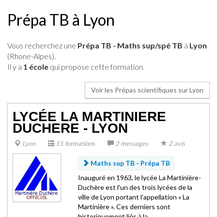
Prépa TB à Lyon
Vous recherchez une
Prépa TB - Maths sup/spé TB
à
Lyon
(Rhone-Alpes).
Il y a
1 école
qui propose cette formation.
Voir les Prépas scientifiques sur Lyon
LYCÉE LA MARTINIERE
DUCHERE - LYON
Lyon
15 formations
2 messages
2 avis
Maths sup TB -
Prépa TB
Inauguré en 1963, le lycée La Martinière-
Duchère est l'un des trois lycées de la
ville de Lyon portant l'appellation « La
Martinière ». Ces derniers sont
historiquement liés à la..