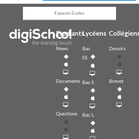
Espaces Écoles
Etudiants
Lycéens
Collégien
News
Bac
Devoirs
ES
Documents
Brevet
Bac S
Questions
Bac L