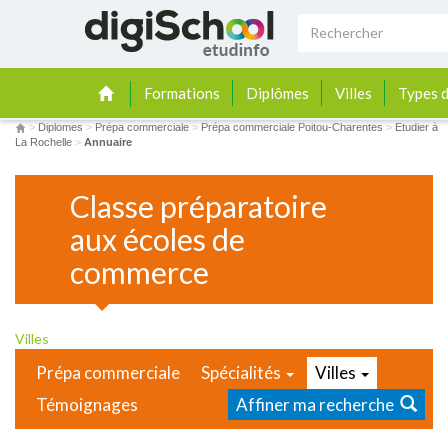
Formations
Diplômes
Villes
Types d
>
Diplomes
>
Prépa commerciale
>
Prépa commerciale Poitou-Charentes
>
Etudier à
La Rochelle
>
Annuaire
Classe préparatoire
aux écoles de
commerce
Villes
Prépa commerciale
Spécialités
Villes
Témoignages
Affiner ma recherche