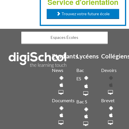
Service d'orientation
Trouvez votre future école
Espaces Écoles
Etudiants
Lycéens
Collégien
News
Bac
Devoirs
ES
Documents
Brevet
Bac S