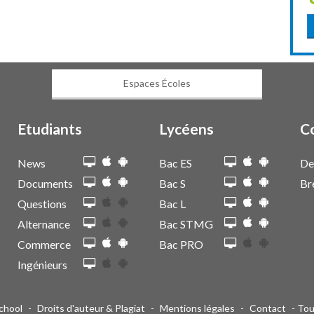
Espaces Écoles
Etudiants
Lycéens
C
News
Bac ES
De
Documents
Bac S
Br
Questions
Bac L
Alternance
Bac STMG
Commerce
Bac PRO
Ingénieurs
School
-
Droits d'auteur & Plagiat
-
Mentions légales
-
Contact
- Tou