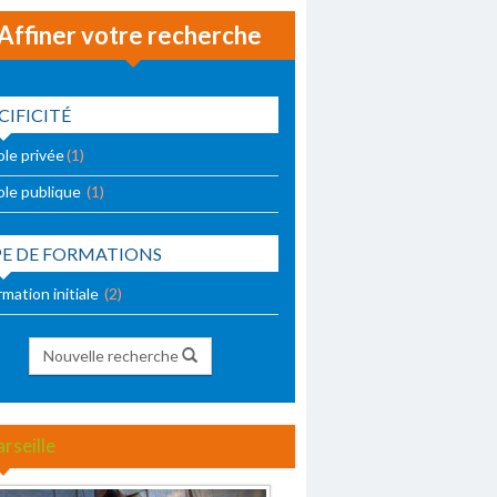
Affiner votre recherche
CIFICITÉ
ole privée
(1)
ole publique
(1)
PE DE FORMATIONS
mation initiale
(2)
Nouvelle recherche
rseille