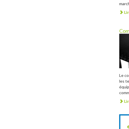
march
Lir
Com
Le c
les t
équip
comme
Lir