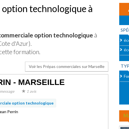
 option technologique à
SPÉ
commerciale option technologique
à
éc
ote d'Azur).
éc
cette formation.
TY
Voir les Prépas commerciales sur Marseille
For
IN - MARSEILLE
message
1 avis
ciale option technologique
ean Perrin
Ma