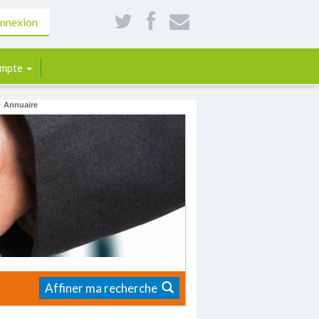
nnexion
mpte
>
Annuaire
Affiner ma recherche