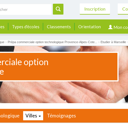
Inscription
Co
les
Types d'écoles
Classements
Orientation
Mon co
que
>
Prépa commerciale option technologique Provence-Alpes-Cote...
>
Etudier à Marseille
ciale option
e
nologique
Villes
Témoignages