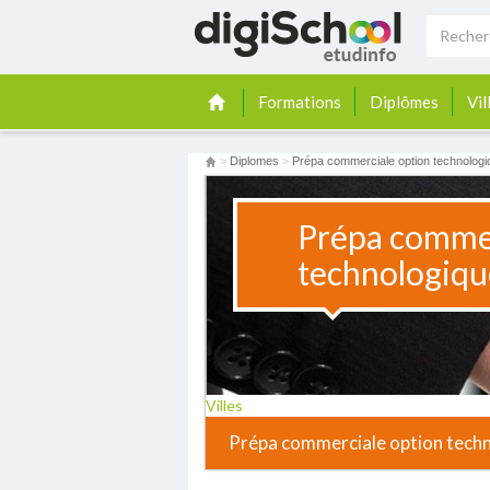
Formations
Diplômes
Vil
>
Diplomes
>
Prépa commerciale option technologi
Prépa commer
technologiqu
Villes
Prépa commerciale option tech