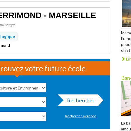
ERRIMOND - MARSEILLE
message
Marse
logique
Franc
popul
rimond
dhis
Lir
rouvez votre future école
Ban
Rechercher
Recherche avancée
La ba
amour