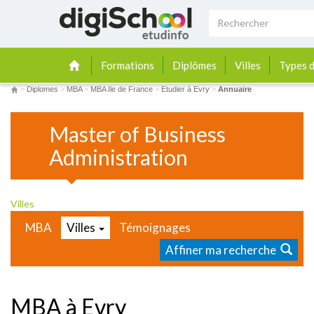
Formations
Diplômes
Villes
Types d
>
Diplomes
>
MBA
>
MBA Ile de France
>
Etudier à Evry
>
Annuaire
Master of Business
Administration
Villes
MBA
Villes
Témoignages
Affiner ma recherche
MBA à Evry