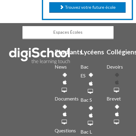
Trouvez votre future école
Espaces Écoles
Etudiants
Lycéens
Collégien
News
Bac
Devoirs
ES
Documents
Brevet
Bac S
Questions
Bac L