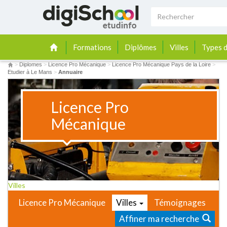
Formations
Diplômes
Villes
Types d
>
Diplomes
>
Licence Pro Mécanique
>
Licence Pro Mécanique Pays de la Loire
>
Etudier à Le Mans
>
Annuaire
Licence Pro
Mécanique
Villes
Licence Pro Mécanique
Villes
Témoignages
Affiner ma recherche