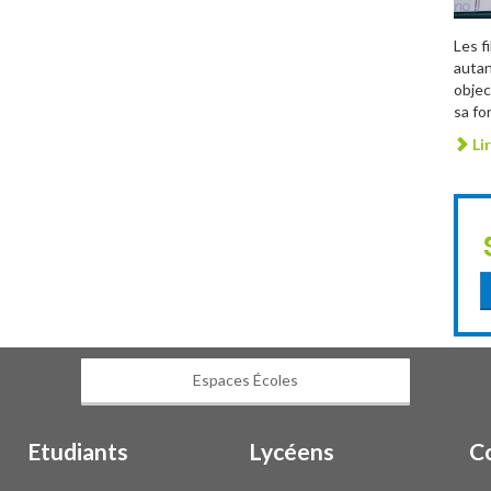
Les f
autan
objec
sa fo
Lir
Espaces Écoles
Etudiants
Lycéens
C