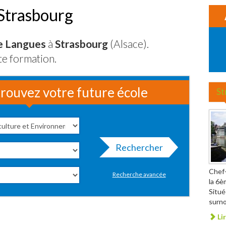
Strasbourg
e Langues
à
Strasbourg
(Alsace).
te formation.
rouvez votre future école
St
Rechercher
Chef-
Recherche avancée
la 6è
Situé
surno
Lir