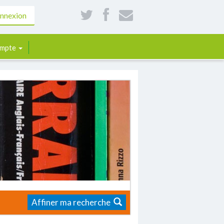
nnexion
mpte
Affiner ma recherche