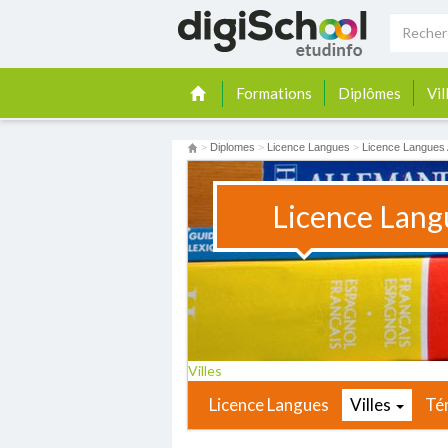
Formations
Diplômes
Vil
>
Diplomes
>
Licence Langues
>
Licence Langues 
Licence Lang
Villes
Licence Langues
Villes
Té