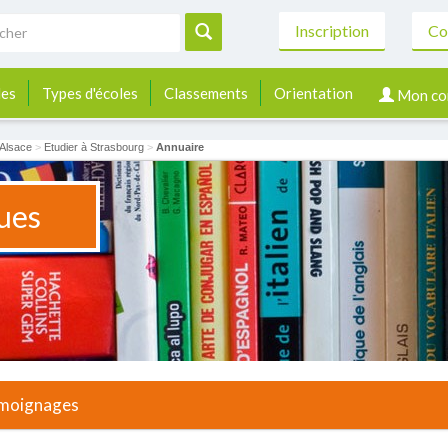
Inscription
Co
les
Types d'écoles
Classements
Orientation
Mon co
Alsace
>
Etudier à Strasbourg
>
Annuaire
ues
moignages