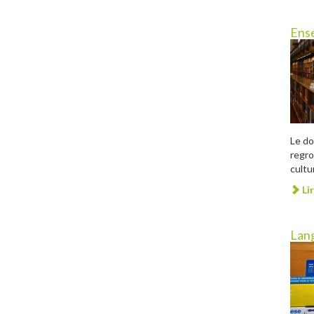
Ens
Le do
regro
cultu
Lir
Lan