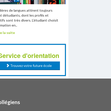
ilières de langues attirent toujours
t détudiants, dont les profils et
tifs sont très divers. L'étudiant choisit
rmation en..
e la suite
Service d'orientation
Trouvez votre future école
ollégiens