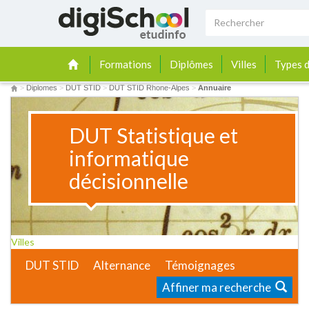
Formations
Diplômes
Villes
Types d
>
Diplomes
>
DUT STID
>
DUT STID Rhone-Alpes
>
Annuaire
DUT Statistique et
informatique
décisionnelle
Villes
DUT STID
Alternance
Témoignages
Affiner ma recherche