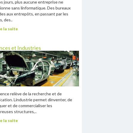
s jours, plus aucune entreprise ne
ionne sans linformatique. Des bureaux
des aux entrepôts, en passant par les
s, des..
e la suite
nces et Industries
ience relève de la recherche et de
lication. Lindustrie permet dinventer, de
quer et de commercialiser les
euses structures,..
e la suite