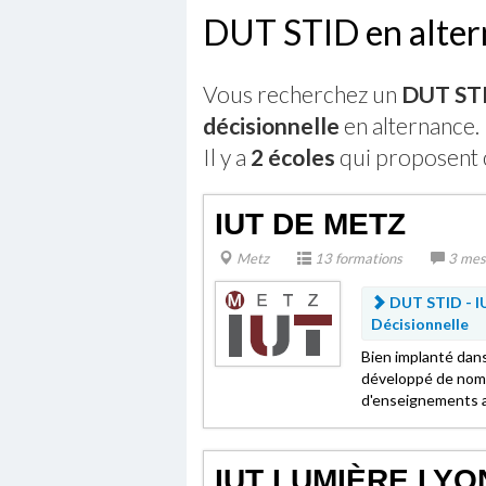
DUT STID en alte
Vous recherchez un
DUT STI
décisionnelle
en alternance.
Il y a
2 écoles
qui proposent 
IUT DE METZ
Metz
13 formations
3 mes
DUT STID - I
Décisionnelle
Bien implanté dans
développé de nomb
d'enseignements a
IUT LUMIÈRE LYO