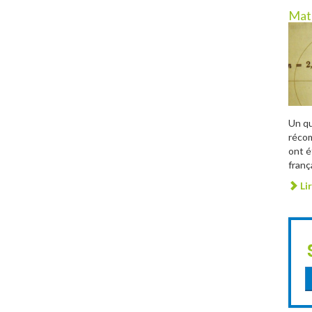
Mat
Un qu
récom
ont é
franç
Lir