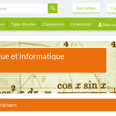
Inscription
Co
les
Types d'écoles
Classements
Orientation
Mon co
que et informatique
oignages