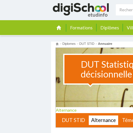
Formations
Diplômes
Vil
>
Diplomes
>
DUT STID
>
Annuaire
DUT Statisti
décisionnelle
Alternance
DUT STID
Alternance
Tém