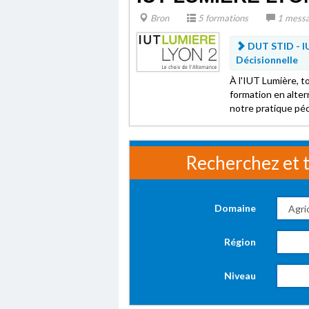
Bron
5 formations
1 mess
DUT STID - IU
Décisionnelle
À l'IUT Lumière, t
formation en alter
notre pratique pé
Recherchez et t
Domaine
Région
Niveau