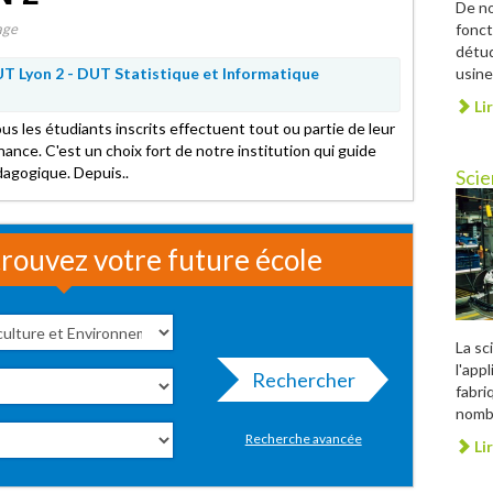
De no
age
fonct
détu
T Lyon 2 -
DUT Statistique et Informatique
usine
Lir
ous les étudiants inscrits effectuent tout ou partie de leur
nance. C'est un choix fort de notre institution qui guide
dagogique. Depuis..
Scie
rouvez votre future école
La sc
l'app
Rechercher
fabri
nombr
Recherche avancée
Lir