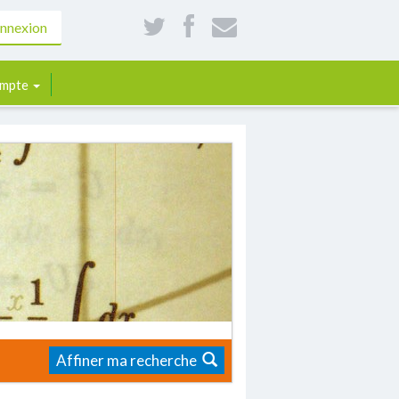
nnexion
mpte
Affiner ma recherche