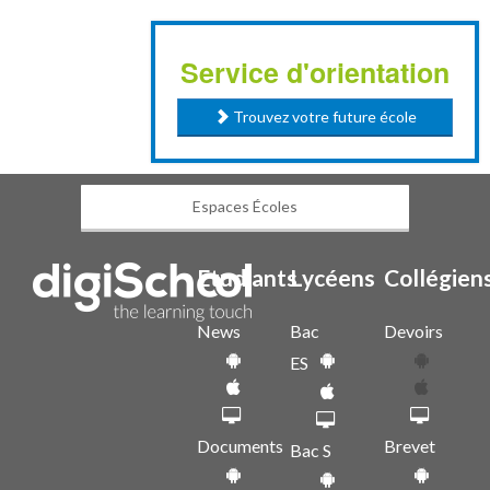
Service d'orientation
Trouvez votre future école
Espaces Écoles
Etudiants
Lycéens
Collégien
News
Bac
Devoirs
ES
Documents
Brevet
Bac S