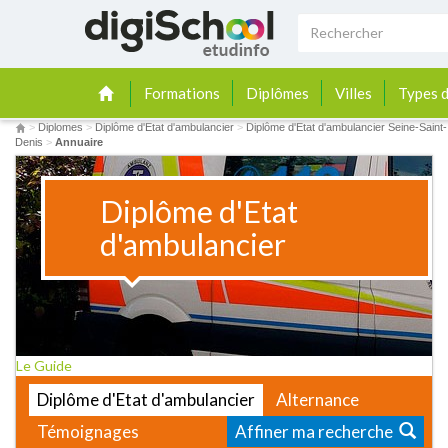
Formations
Diplômes
Villes
Types d
>
Diplomes
>
Diplôme d'Etat d'ambulancier
>
Diplôme d'Etat d'ambulancier Seine-Saint-
Denis
>
Annuaire
Diplôme d'Etat
d'ambulancier
Le Guide
Diplôme d'Etat d'ambulancier
Alternance
Témoignages
Affiner ma recherche