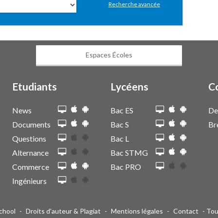
Recherche avancée
Espaces Écoles
Etudiants
Lycéens
C
News
Bac ES
De
Documents
Bac S
Br
Questions
Bac L
Alternance
Bac STMG
Commerce
Bac PRO
Ingénieurs
School
-
Droits d'auteur & Plagiat
-
Mentions légales
-
Contact
- Tou