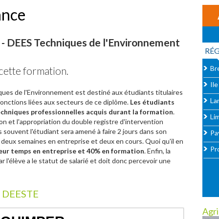
ance
- DEES Techniques de l'Environnement
RÉ
Br
cette formation.
Il
es de l'Environnement est destiné aux étudiants titulaires
La
fonctions liées aux secteurs de ce diplôme.
Les étudiants
echniques professionnelles acquis durant la formation
.
Li
n et l'appropriation du double registre d'intervention
us souvent l'étudiant sera amené à faire 2 jours dans son
Pay
 deux semaines en entreprise et deux en cours. Quoi qu'il en
Pr
eur temps en entreprise et 40% en formation
. Enfin, la
 l'élève a le statut de salarié et doit donc percevoir une
le DEESTE
Agri