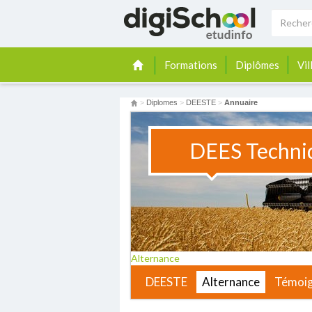
Formations
Diplômes
Vil
>
Diplomes
>
DEESTE
>
Annuaire
DEES Techniq
Alternance
DEESTE
Alternance
Témoi