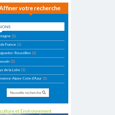
Affiner votre recherche
GIONS
etagne
(1)
e de France
(1)
nguedoc-Roussillon
(1)
mousin
(1)
s de la Loire
(1)
ovence-Alpes-Cote d'Azur
(1)
Nouvelle recherche
culture et Environnement