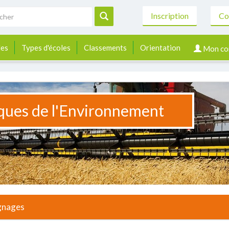
Inscription
Co
les
Types d'écoles
Classements
Orientation
Mon co
ues de l'Environnement
gnages