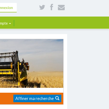
nnexion
mpte
Affiner ma recherche