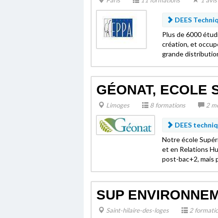
Paris
11 formations
1 avis
DEES Techniq
Plus de 6000 étudia
création, et occup
grande distribution
GÉONAT, ECOLE 
Limoges
8 formations
2 m
DEES techniq
Notre école Supér
et en Relations H
post-bac+2, mais p
SUP ENVIRONNE
Saint-hilaire-des-loges
2 formati