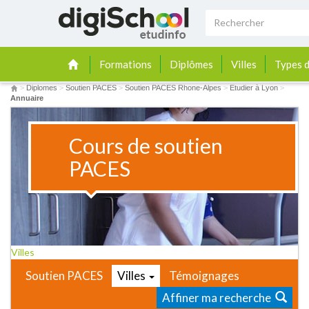
Formations
Diplômes
Villes
Types d
>
Diplomes
>
Soutien PACES
>
Soutien PACES Rhone-Alpes
>
Etudier à Lyon
>
Annuaire
Cours de soutien
PACES
Villes
Soutien PACES
Villes
Témoignages
Affiner ma recherche