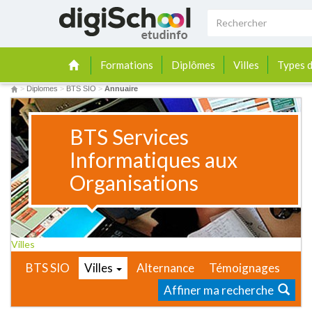
Formations
Diplômes
Villes
Types d
>
Diplomes
>
BTS SIO
>
Annuaire
BTS Services
Informatiques aux
Organisations
Villes
BTS SIO
Villes
Alternance
Témoignages
Affiner ma recherche