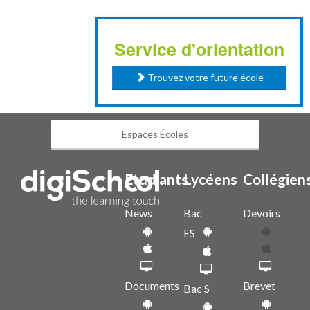
Service d'orientation
Trouvez votre future école
Espaces Écoles
Etudiants
Lycéens
Collégien
News
Bac
Devoirs
ES
Documents
Brevet
Bac S