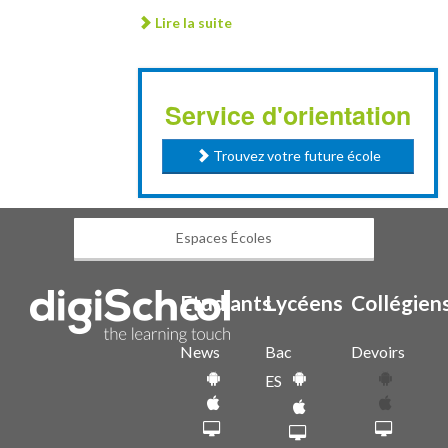
Lire la suite
Service d'orientation
Trouvez votre future école
Espaces Écoles
Etudiants
Lycéens
Collégien
News
Bac
Devoirs
ES