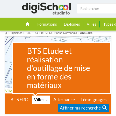
Formations
Diplômes
Villes
Types d
>
Diplomes
>
BTS ERO
>
BTS ERO Basse Normandie
>
Annuaire
BTS Etude et
réalisation
d'outillage de mise
en forme des
matériaux
Villes
BTS ERO
Villes
Alternance
Témoignages
Affiner ma recherche