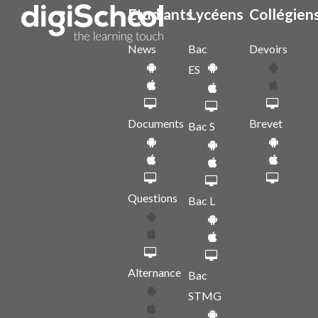
Etudiants
Lycéens
Collégien
News
Bac
Devoirs
ES
Documents
Brevet
Bac S
Questions
Bac L
Alternance
Bac
STMG