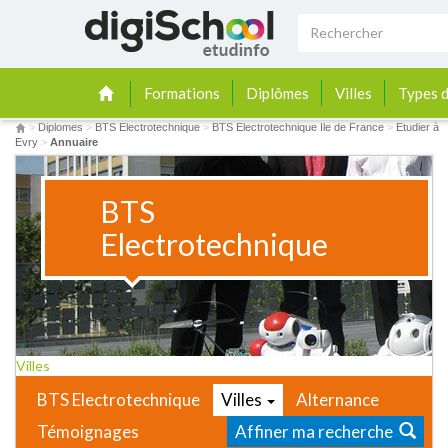
Formations
Diplômes
Villes
Types d
>
Diplomes
>
BTS Electrotechnique
>
BTS Electrotechnique Ile de France
>
Etudier à
Evry
>
Annuaire
BTS
Electrotechnique
Villes
BTS Electrotechnique
Villes
Alternance
Témoignages
Affiner ma recherche