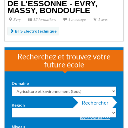
DE L'ESSONNE - EVRY,
MASSY, BONDOUFLE
Evry
12 formations
1 message
1 avis
BTS Electrotechnique
Recherchez et trouvez votre
future école
Domaine
Rechercher
Région
Recherche avancée
Niveau