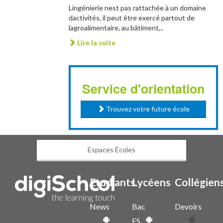
Lingénierie nest pas rattachée à un domaine
dactivités, il peut être exercé partout de
lagroalimentaire, au bâtiment,..
Lire la suite
Service d'orientation
Trouvez votre future école
Espaces Écoles
Etudiants
Lycéens
Collégien
News
Bac
Devoirs
ES