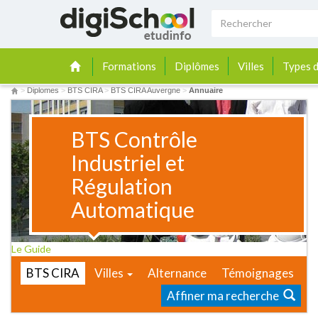
Formations
Diplômes
Villes
Types d
>
Diplomes
>
BTS CIRA
>
BTS CIRA Auvergne
>
Annuaire
BTS Contrôle
Industriel et
Régulation
Automatique
Le Guide
BTS CIRA
Villes
Alternance
Témoignages
Affiner ma recherche