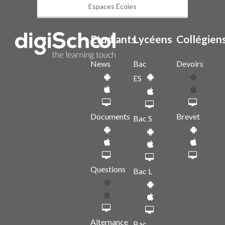
Espaces Écoles
Etudiants
Lycéens
Collégien
News
Bac
Devoirs
ES
Documents
Brevet
Bac S
Questions
Bac L
Alternance
Bac