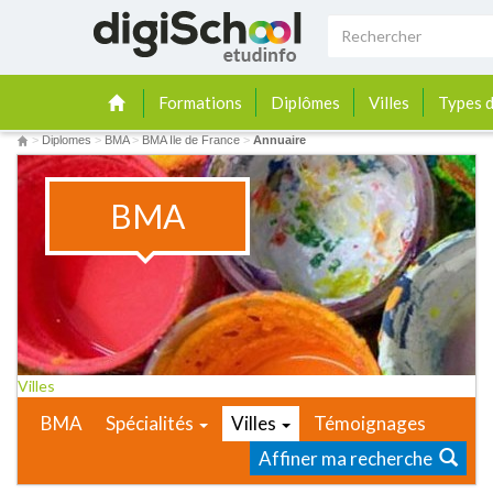
Formations
Diplômes
Villes
Types d
>
Diplomes
>
BMA
>
BMA Ile de France
>
Annuaire
BMA
Villes
BMA
Spécialités
Villes
Témoignages
Affiner ma recherche