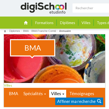
Formations
Diplômes
Villes
Types d
>
Diplomes
>
BMA
>
BMA Franche-Comté
>
Annuaire
BMA
Villes
BMA
Spécialités
Villes
Témoignages
Affiner ma recherche