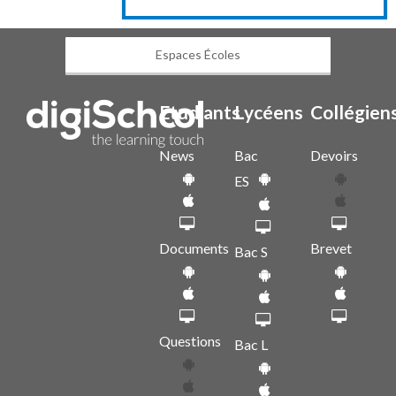
Espaces Écoles
Etudiants
Lycéens
Collégien
News
Bac
Devoirs
ES
Documents
Brevet
Bac S
Questions
Bac L