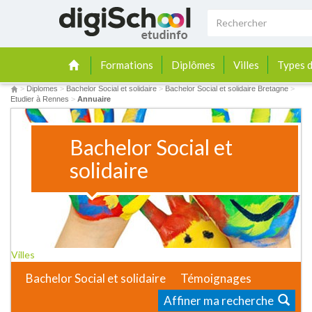
Formations
Diplômes
Villes
Types d
>
Diplomes
>
Bachelor Social et solidaire
>
Bachelor Social et solidaire Bretagne
>
Etudier à Rennes
>
Annuaire
Bachelor Social et
solidaire
Villes
Bachelor Social et solidaire
Témoignages
Affiner ma recherche