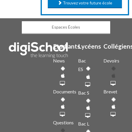
Trouvez votre future école
Espaces Écoles
Etudiants
Lycéens
Collégien
News
Bac
Devoirs
ES
Documents
Brevet
Bac S
Questions
Bac L