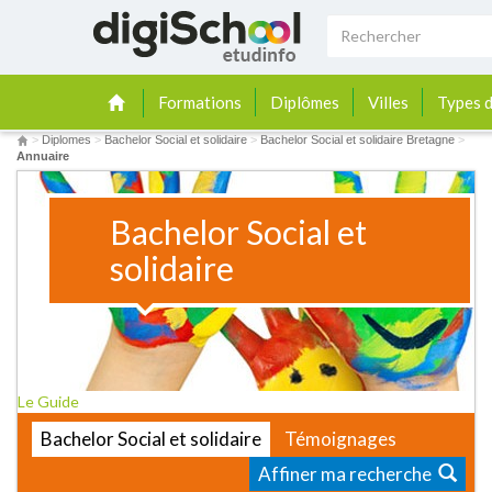
Formations
Diplômes
Villes
Types d
>
Diplomes
>
Bachelor Social et solidaire
>
Bachelor Social et solidaire Bretagne
>
Annuaire
Bachelor Social et
solidaire
Le Guide
Bachelor Social et solidaire
Témoignages
Affiner ma recherche