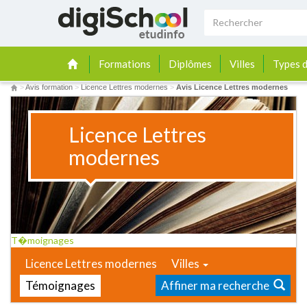
Formations
Diplômes
Villes
Types d
>
Avis formation
>
Licence Lettres modernes
>
Avis Licence Lettres modernes
Licence Lettres
modernes
T�moignages
Licence Lettres modernes
Villes
Témoignages
Affiner ma recherche