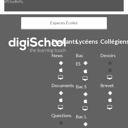
d'Etudinfo.
Espaces Écoles
Etudiants
Lycéens
Collégien
News
Bac
Devoirs
ES
Documents
Brevet
Bac S
Questions
Bac L