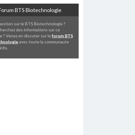
orum BTS Biotechnologie
estion sur le BTS Biotechnologie ?
herchez des informations sur ce
e ? Venez en discuter sur le
forum BTS
chnologie
avec toute la communaute
info.