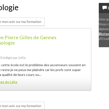
ologie
F
Une qu
 mon avis sur ma formation
Vous c
diplom
Biote
e Pierre Gilles de Gennes
d'Etud
nologie
3
rédigé par
Léiia
s cette école est le problème des ascenseurs souvent en
 reste je ne peux me plaindre car les profs sont super
a qualité de leurs cours ou...
age de
Léiia
 mon avis sur ma formation