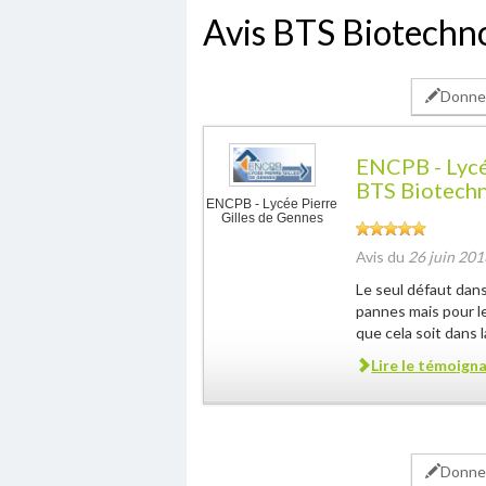
Avis BTS Biotechn
Donner
ENCPB - Lycé
BTS Biotech
ENCPB - Lycée Pierre
Gilles de Gennes
Avis du
26 juin 201
Le seul défaut dan
pannes mais pour le
que cela soit dans l
Lire le témoign
Donner