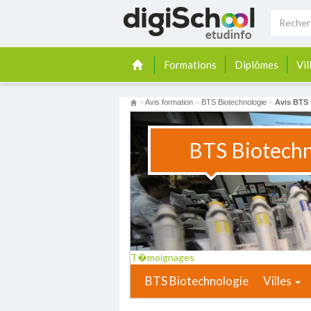
Formations
Diplômes
Vil
>
Avis formation
>
BTS Biotechnologie
>
Avis BTS 
BTS Biotechn
T�moignages
BTS Biotechnologie
Villes