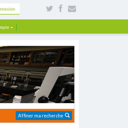
nnexion
mpte
Affiner ma recherche