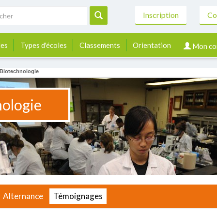
Inscription
Co
les
Types d'écoles
Classements
Orientation
Mon co
Biotechnologie
ologie
Alternance
Témoignages