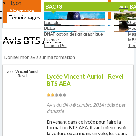
Lyon
BAC+3
BA
Sport et Bien-être
Tourisme 
Alternance
Témoignages
Bachelor
Gra
Affiner ma recherche
DEES
Mast
DNAT option design graphique
Mas
Avis BTS AEA
Licence
MB
Licence Pro
Titr
Donner mon avis sur ma formation
Lycée Vincent Auriol -
Lycée Vincent Auriol - Revel
Revel
BTS AEA
Avis du
04 d�cembre 2014
rédigé par
danizzle
En venant dans ce lycée pour faire la
formation BTS AEA, il vaut mieux avoir
la voiture ou au moins un velo, les cours