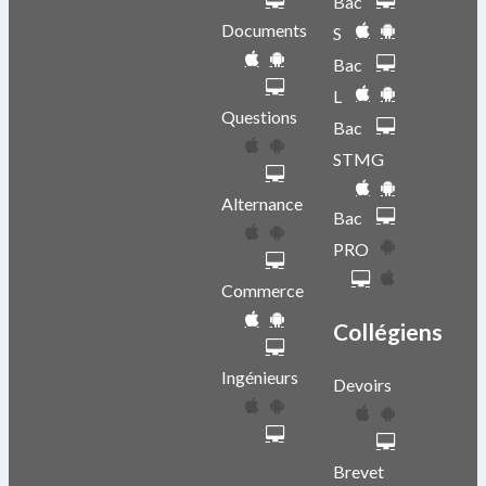
Bac
Documents
S
Bac
L
Questions
Bac
STMG
Alternance
Bac
PRO
Commerce
Collégiens
Ingénieurs
Devoirs
Brevet