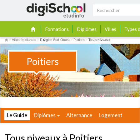
Formations
Diplômes
Villes
Types d
>
Villes étudiantes
>
R�gion Sud-Ouest
>
Poitiers
>
Tous niveaux
Poitiers
Le Guide
Diplômes
Alternance
Logement
Tous niveaux à Poitiers