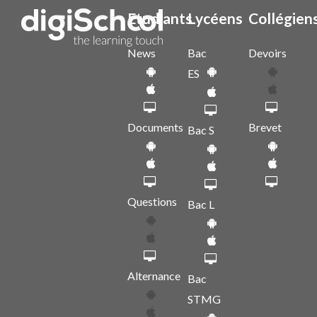
Etudiants
Lycéens
Collégien
News
Bac
Devoirs
ES
Documents
Brevet
Bac S
Questions
Bac L
Alternance
Bac
STMG