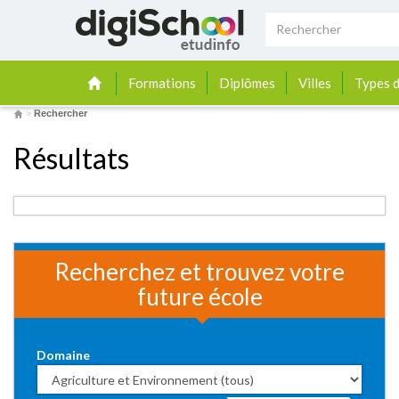
Formations
Diplômes
Villes
Types d
>
Rechercher
Résultats
Recherchez et trouvez votre
future école
Domaine