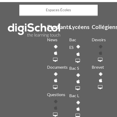
Espaces Écoles
Etudiants
Lycéens
Collégien
News
Bac
Devoirs
ES
Documents
Brevet
Bac S
Questions
Bac L