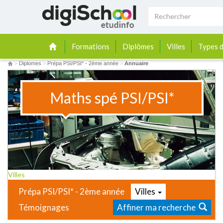
Formations
Diplômes
Villes
Types d
>
Diplomes
>
Prépa PSI/PSI* - 2ème année
>
Annuaire
Maths spé PSI/PSI*
Villes
Prépa PSI/PSI* - 2ème année
Villes
Témoignages
Affiner ma recherche