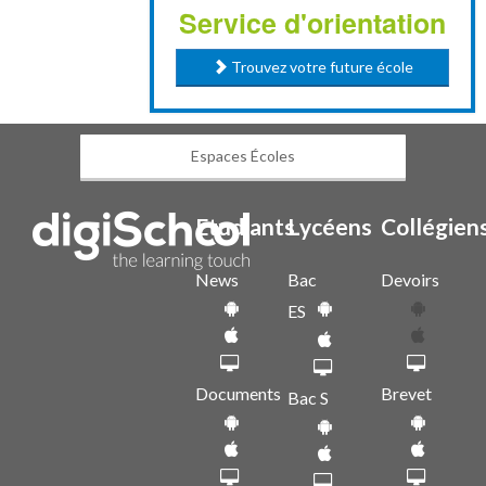
Service d'orientation
Trouvez votre future école
Espaces Écoles
Etudiants
Lycéens
Collégien
News
Bac
Devoirs
ES
Documents
Brevet
Bac S