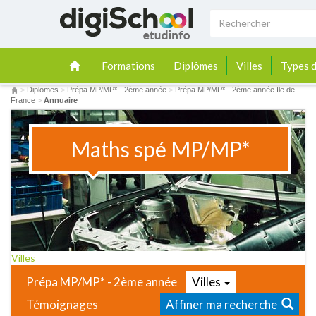
Formations
Diplômes
Villes
Types d
>
Diplomes
>
Prépa MP/MP* - 2ème année
>
Prépa MP/MP* - 2ème année Ile de
France
>
Annuaire
Maths spé MP/MP*
Villes
Prépa MP/MP* - 2ème année
Villes
Témoignages
Affiner ma recherche