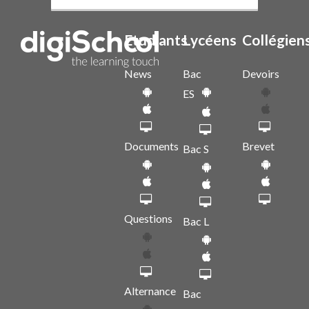
Etudiants
Lycéens
Collégien
News
Bac
Devoirs
ES
Documents
Brevet
Bac S
Questions
Bac L
Alternance
Bac