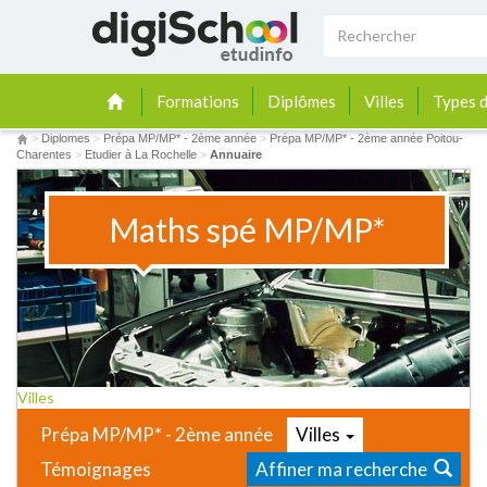
Formations
Diplômes
Villes
Types d
>
Diplomes
>
Prépa MP/MP* - 2ème année
>
Prépa MP/MP* - 2ème année Poitou-
Charentes
>
Etudier à La Rochelle
>
Annuaire
Maths spé MP/MP*
Villes
Prépa MP/MP* - 2ème année
Villes
Témoignages
Affiner ma recherche