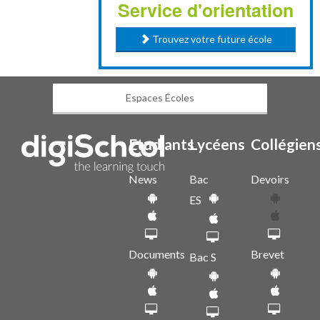
Service d'orientation
Trouvez votre future école
Espaces Écoles
Etudiants
Lycéens
Collégien
News
Bac
Devoirs
ES
Documents
Brevet
Bac S