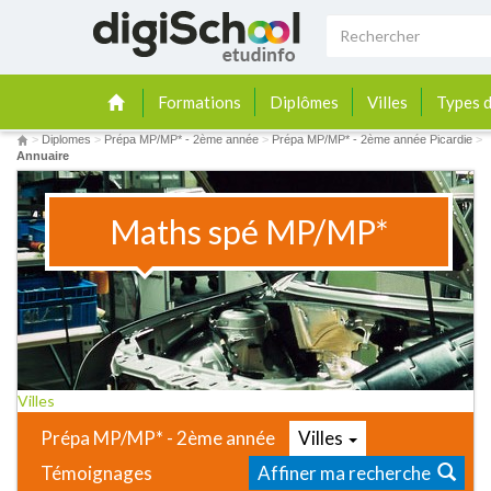
Formations
Diplômes
Villes
Types d
>
Diplomes
>
Prépa MP/MP* - 2ème année
>
Prépa MP/MP* - 2ème année Picardie
>
Annuaire
Maths spé MP/MP*
Villes
Prépa MP/MP* - 2ème année
Villes
Témoignages
Affiner ma recherche