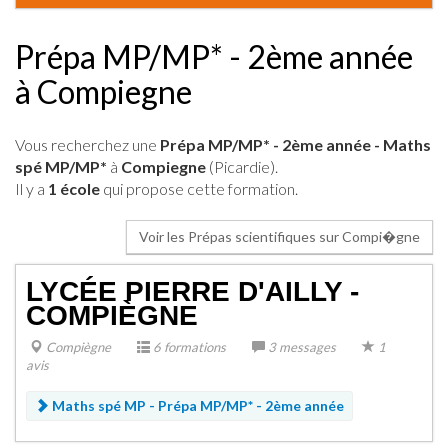
Prépa MP/MP* - 2ème année
à Compiegne
Vous recherchez une
Prépa MP/MP* - 2ème année - Maths
spé MP/MP*
à
Compiegne
(Picardie).
Il y a
1 école
qui propose cette formation.
Voir les Prépas scientifiques sur Compi�gne
LYCÉE PIERRE D'AILLY -
COMPIÈGNE
Compiègne
6 formations
3 messages
1
avis
Maths spé MP -
Prépa MP/MP* - 2ème année