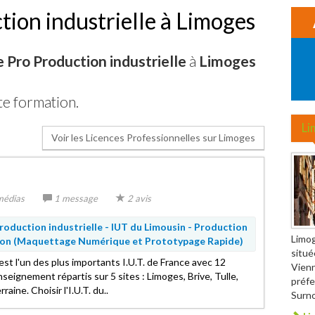
tion industrielle à Limoges
 Pro Production industrielle
à
Limoges
te formation.
Li
Voir les Licences Professionnelles sur Limoges
médias
1 message
2 avis
roduction industrielle - IUT du Limousin -
Production
Limo
ion (Maquettage Numérique et Prototypage Rapide)
situé
est l'un des plus importants I.U.T. de France avec 12
Vienn
eignement répartis sur 5 sites : Limoges, Brive, Tulle,
préfe
aine. Choisir l'I.U.T. du..
Surno