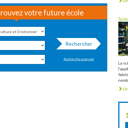
Lir
rouvez votre future école
Scie
Rechercher
Recherche avancée
La sc
l'app
fabri
nombr
Lir