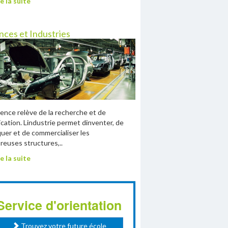
e la suite
nces et Industries
ience relève de la recherche et de
lication. Lindustrie permet dinventer, de
quer et de commercialiser les
euses structures,..
e la suite
Service d'orientation
Trouvez votre future école