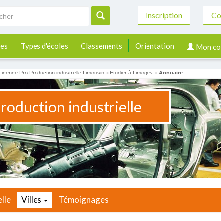
Inscription
Co
les
Types d'écoles
Classements
Orientation
Mon co
Licence Pro Production industrielle Limousin
>
Etudier à Limoges
>
Annuaire
roduction industrielle
lle
Villes
Témoignages