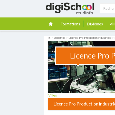
Formations
Diplômes
Vil
>
Diplomes
>
Licence Pro Production industrielle
>
Licence Pro P
Villes
Licence Pro Production industrie