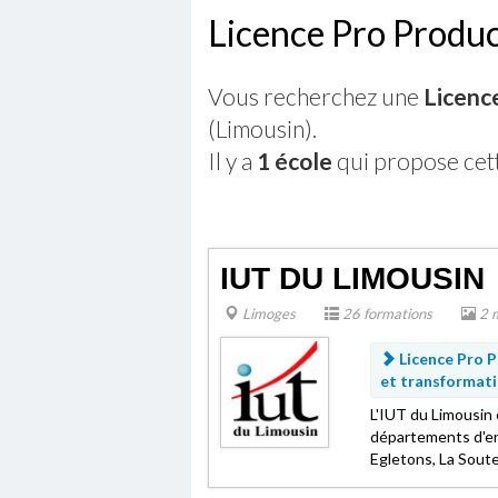
Licence Pro Produc
Vous recherchez une
Licence
(Limousin).
Il y a
1 école
qui propose cet
IUT DU LIMOUSIN
Limoges
26 formations
2 
Licence Pro P
et transformat
L'IUT du Limousin 
départements d'ens
Egletons, La Souterr