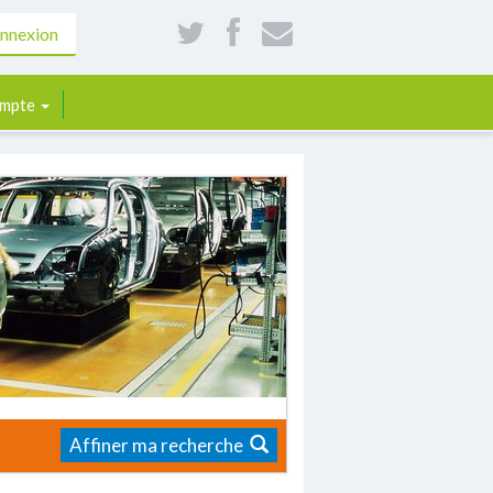
nnexion
mpte
Affiner ma recherche