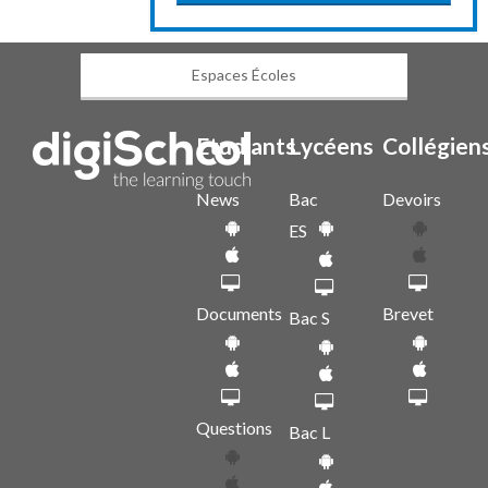
Espaces Écoles
Etudiants
Lycéens
Collégien
News
Bac
Devoirs
ES
Documents
Brevet
Bac S
Questions
Bac L