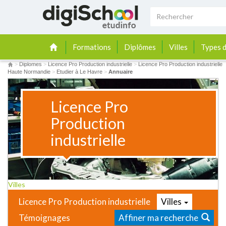
Formations
Diplômes
Villes
Types d
>
Diplomes
>
Licence Pro Production industrielle
>
Licence Pro Production industrielle
Haute Normandie
>
Etudier à Le Havre
>
Annuaire
Licence Pro
Production
industrielle
Villes
Licence Pro Production industrielle
Villes
Témoignages
Affiner ma recherche