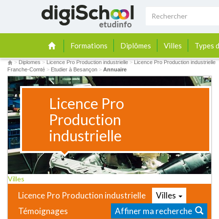
Formations
Diplômes
Villes
Types d
>
Diplomes
>
Licence Pro Production industrielle
>
Licence Pro Production industrielle
Franche-Comté
>
Etudier à Besançon
>
Annuaire
Licence Pro
Production
industrielle
Villes
Licence Pro Production industrielle
Villes
Témoignages
Affiner ma recherche