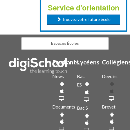
Service d'orientation
Trouvez votre future école
Espaces Écoles
Etudiants
Lycéens
Collégien
News
Bac
Devoirs
ES
Documents
Brevet
Bac S