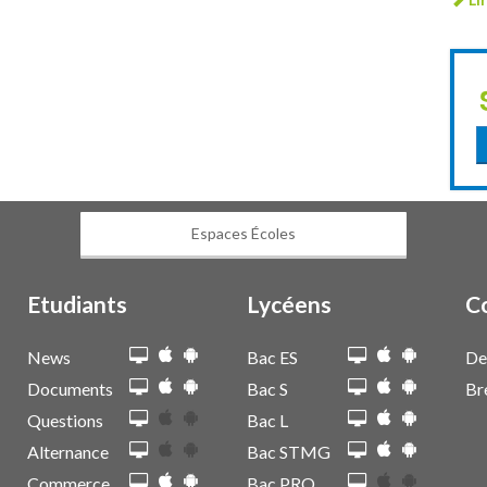
Espaces Écoles
Etudiants
Lycéens
C
News
Bac ES
De
Documents
Bac S
Br
Questions
Bac L
Alternance
Bac STMG
Commerce
Bac PRO