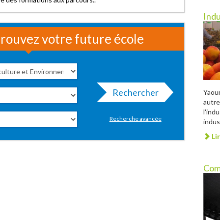
Indu
rouvez votre future école
Rechercher
Yaour
autre
l'ind
Recherche avancée
indust
Lir
Com