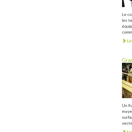
Le c
les t
équip
comme
Lir
Gran
Un fr
moye
surfa
secte
Lir