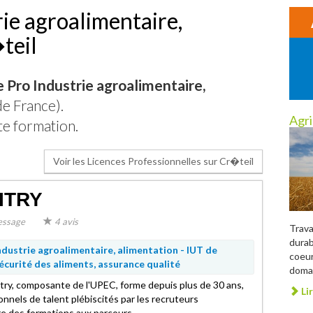
ie agroalimentaire,
teil
 Pro Industrie agroalimentaire,
de France).
Agri
te formation.
Voir les Licences Professionnelles sur Cr�teil
ITRY
ssage
4 avis
Trava
durab
ndustrie agroalimentaire, alimentation - IUT de
coeur
écurité des aliments, assurance qualité
domai
itry, composante de l'UPEC, forme depuis plus de 30 ans,
Lir
onnels de talent plébiscités par les recruteurs
fre des formations aux parcours..