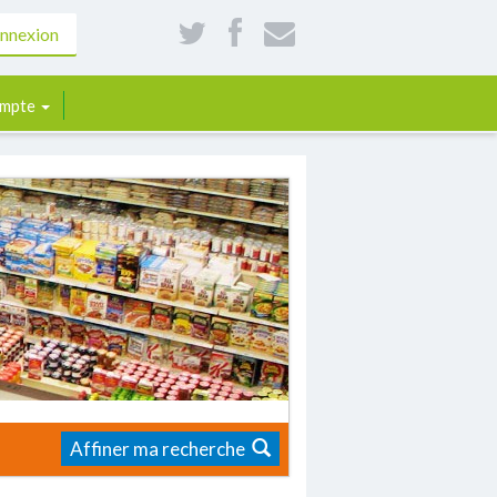
nnexion
mpte
Affiner ma recherche