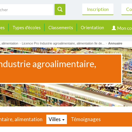
Inscription
Co
les
Types d'écoles
Classements
Orientation
Mon co
, alimentation
>
Licence Pro Industrie agroalimentaire, alimentation Ile de...
>
Annuaire
ndustrie agroalimentaire,
ntaire, alimentation
Villes
Témoignages