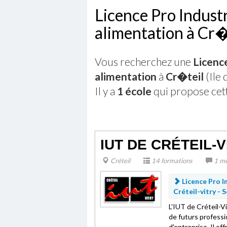
Licence Pro Industr
alimentation à Cr�
Vous recherchez une
Licence
alimentation
à
Cr�teil
(Ile 
Il y a
1 école
qui propose cet
IUT DE CRÉTEIL-V
Créteil
14 formations
1 me
Licence Pro I
Créteil-vitry -
S
L'IUT de Créteil-V
de futurs professi
d'entreprise. Il of