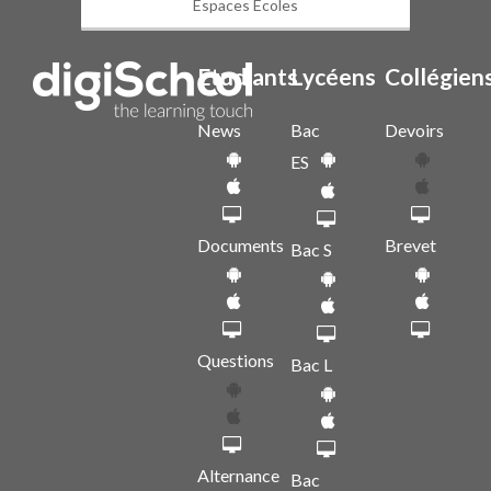
Espaces Écoles
Etudiants
Lycéens
Collégien
News
Bac
Devoirs
ES
Documents
Brevet
Bac S
Questions
Bac L
Alternance
Bac