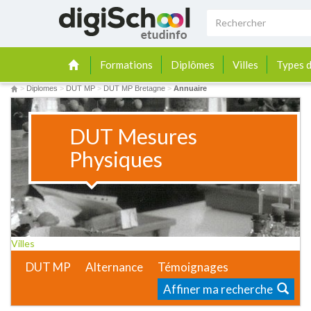
Formations
Diplômes
Villes
Types d
>
Diplomes
>
DUT MP
>
DUT MP Bretagne
>
Annuaire
DUT Mesures
Physiques
Villes
DUT MP
Alternance
Témoignages
Affiner ma recherche