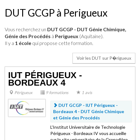
DUT GCGP à Perigueux
Vous recherchez un
DUT GCGP - DUT Génie Chimique,
Génie des Procédés
à
Perigueux
(Aquitaine).
Il y a
1 école
qui propose cette formation.
Voir les DUT sur P�rigueux
IUT PÉRIGUEUX -
BORDEAUX 4
Périgueux
9 formations
1 avis
DUT GCGP - IUT Périgueux -
Bordeaux 4 -
DUT Génie Chimique
et Génie des Procédés
L'Institut Universitaire de Technologie
Périgueux - Bordeaux IV vous accueille
sur le site universitaire de la Grenadière,