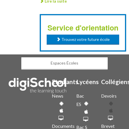
Lire la suite
Service d'orientation
Trouvez votre future école
Espaces Écoles
Etudiants
Lycéens
Collégien
News
Bac
Devoirs
ES
Documents
Brevet
Bac S