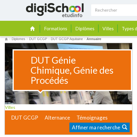
Formations
Diplômes
Villes
Types d
>
Diplomes
>
DUT GCGP
>
DUT GCGP Aquitaine
>
Annuaire
DUT Génie
Chimique, Génie des
Procédés
Villes
DUT GCGP
Alternance
Témoignages
Affiner ma recherche