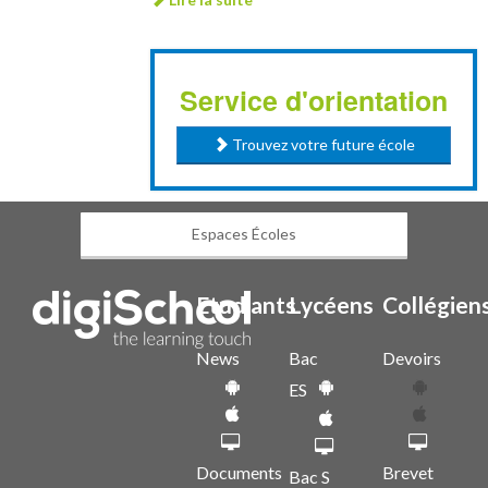
Service d'orientation
Trouvez votre future école
Espaces Écoles
Etudiants
Lycéens
Collégien
News
Bac
Devoirs
ES
Documents
Brevet
Bac S