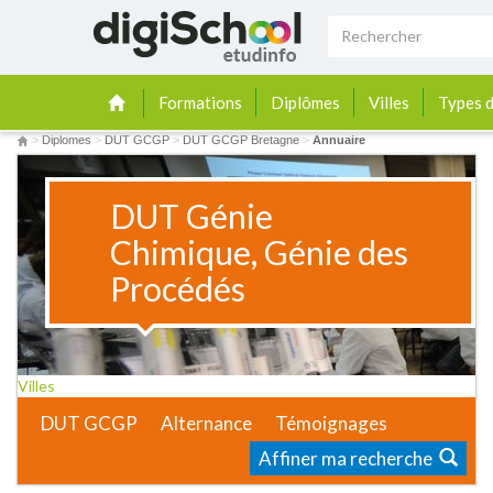
Formations
Diplômes
Villes
Types d
>
Diplomes
>
DUT GCGP
>
DUT GCGP Bretagne
>
Annuaire
DUT Génie
Chimique, Génie des
Procédés
Villes
DUT GCGP
Alternance
Témoignages
Affiner ma recherche