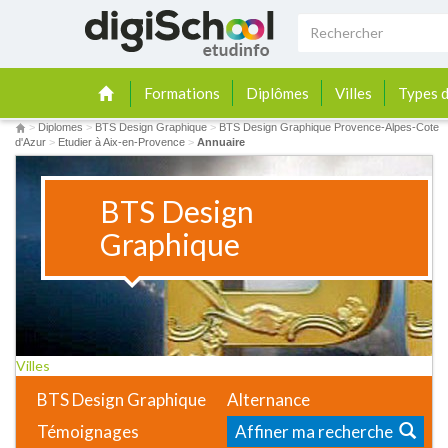
Formations
Diplômes
Villes
Types d
>
Diplomes
>
BTS Design Graphique
>
BTS Design Graphique Provence-Alpes-Cote
d'Azur
>
Etudier à Aix-en-Provence
>
Annuaire
BTS Design
Graphique
Villes
BTS Design Graphique
Alternance
Témoignages
Affiner ma recherche