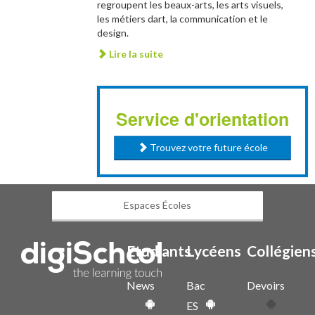
regroupent les beaux-arts, les arts visuels,
les métiers dart, la communication et le
design.
Lire la suite
Service d'orientation
Trouvez votre future école
Espaces Écoles
Etudiants
Lycéens
Collégien
News
Bac
Devoirs
ES