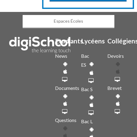
Espaces Écoles
Etudiants
Lycéens
Collégien
News
Bac
Devoirs
ES
Documents
Brevet
Bac S
Questions
Bac L