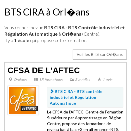
BTS CIRA à Orl�ans
Vous recherchez un
BTS CIRA - BTS Contrôle Industriel et
Régulation Automatique
à
Orl�ans
(Centre).
Il y a
1 école
qui propose cette formation.
Voir les BTS sur Orl�ans
CFSA DE L'AFTEC
Orléans
18 formations
3 médias
1 avis
BTS CIRA -
BTS contrôle
industriel et Régulation
Automatique
Le CFSA de l'AFTEC, Centre de Formation
Supérieure par Apprentissage en Région
Centre, propose des formations de
niveau bac à bac +3 en alternance (BTS,