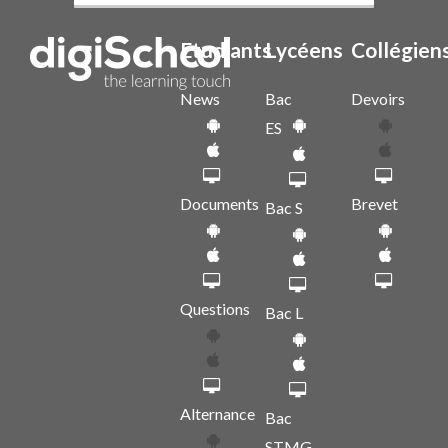
Etudiants
Lycéens
Collégien
News
Bac
Devoirs
ES
Documents
Brevet
Bac S
Questions
Bac L
Alternance
Bac
STMG