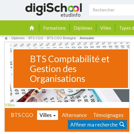
Formations
Diplômes
Villes
Types d
>
Diplomes
>
BTS CGO
>
BTS CGO Bretagne
>
Annuaire
BTS Comptabilité et
Gestion des
Organisations
Villes
BTS CGO
Villes
Alternance
Témoignages
Affiner ma recherche