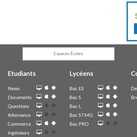
Espaces Écoles
Etudiants
Lycéens
C
News
Bac ES
De
Documents
Bac S
Br
Questions
Bac L
Alternance
Bac STMG
Commerce
Bac PRO
Ingénieurs