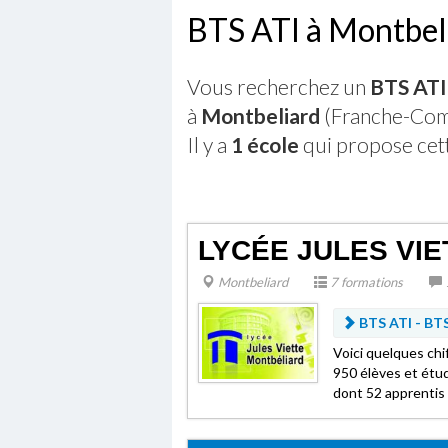
BTS ATI à Montbel
Vous recherchez un
BTS ATI
à
Montbeliard
(Franche-Com
Il y a
1 école
qui propose cet
LYCÉE JULES VIE
Montbeliard
7 formations
BTS ATI -
BTS
Voici quelques chi
950 élèves et étud
dont 52 apprentis 