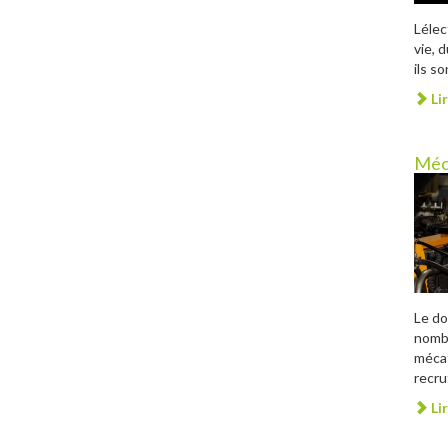
Léle
vie, 
ils s
Lir
Méc
Le do
nombr
mécat
recru
Lir