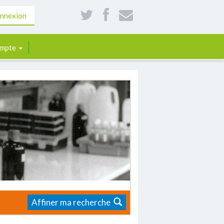
nnexion
mpte
Affiner ma recherche