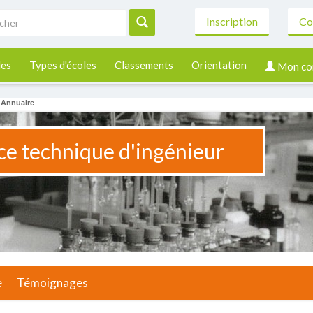
Inscription
Co
les
Types d'écoles
Classements
Orientation
Mon co
>
Annuaire
ce technique d'ingénieur
e
Témoignages