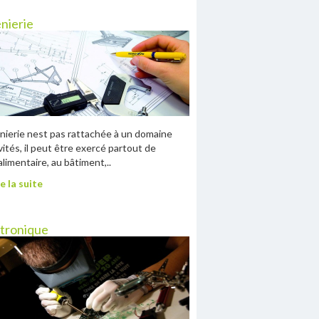
nierie
énierie nest pas rattachée à un domaine
ivités, il peut être exercé partout de
oalimentaire, au bâtiment,..
e la suite
tronique