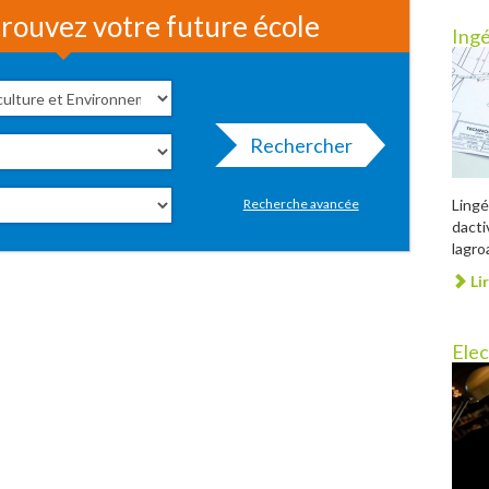
rouvez votre future école
Ingé
Rechercher
Ling
Recherche avancée
dact
lagr
Lir
Elec