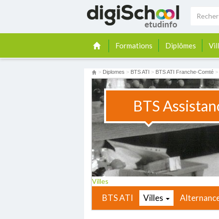
Formations
Diplômes
Vil
>
Diplomes
>
BTS ATI
>
BTS ATI Franche-Comté
BTS Assistan
Villes
BTS ATI
Villes
Alternanc