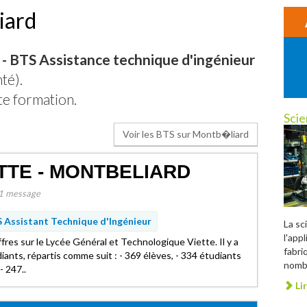
iard
 - BTS Assistance technique d'ingénieur
té).
te formation.
Scie
Voir les BTS sur Montb�liard
TTE - MONTBELIARD
1 message
 Assistant Technique d'Ingénieur
La sc
l'app
ffres sur le Lycée Général et Technologique Viette. Il y a
fabri
iants, répartis comme suit : - 369 élèves, - 334 étudiants
nombr
- 247..
Lir