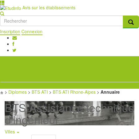
Avis sur les établissements
Inscription
Connexion
Formations
Diplômes
Villes
Types d'écoles
Classements
Orientation
Mon compte
>
Diplomes
>
BTS ATI
>
BTS ATI Rhone-Alpes
>
Annuaire
BTS Assistance technique
d'ingénieur
Villes