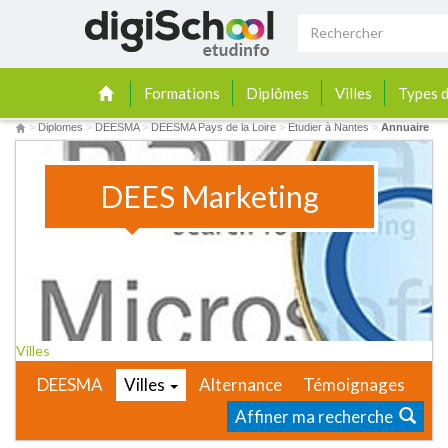
Formations
Diplômes
Villes
Types d
>
Diplomes
>
DEESMA
>
DEESMA Pays de la Loire
>
Etudier à Nantes
>
Annuaire
DEES Marketing
Villes
DEESMA
Villes
Alternance
Témoignages
Affiner ma recherche