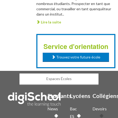
nombreux étudiants. Prospecter en tant que
commercial, ou travailler en tant quenquêteur
dans un institut..
Lire la suite
Service d'orientation
Trouvez votre future école
Espaces Écoles
Etudiants
Lycéens
Collégien
News
Bac
Devoirs
ES