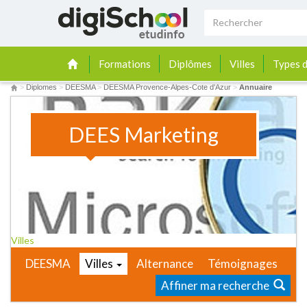
Formations
Diplômes
Villes
Types d
>
Diplomes
>
DEESMA
>
DEESMA Provence-Alpes-Cote d'Azur
>
Annuaire
DEES Marketing
Villes
DEESMA
Villes
Alternance
Témoignages
Affiner ma recherche