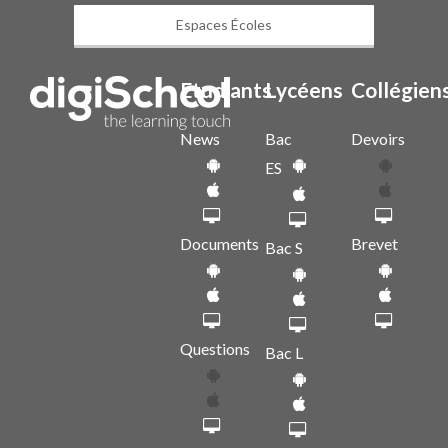
Espaces Écoles
Etudiants
Lycéens
Collégien
News
Bac
Devoirs
ES
Documents
Brevet
Bac S
Questions
Bac L