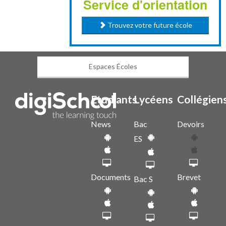
Service d'orientation
Trouvez votre future école
Espaces Écoles
Etudiants
Lycéens
Collégien
News
Bac
Devoirs
ES
Documents
Brevet
Bac S