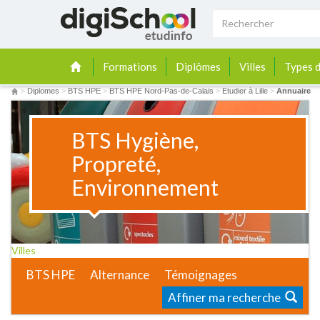
Formations
Diplômes
Villes
Types d
>
Diplomes
>
BTS HPE
>
BTS HPE Nord-Pas-de-Calais
>
Etudier à Lille
>
Annuaire
BTS Hygiène,
Propreté,
Environnement
Villes
BTS HPE
Alternance
Témoignages
Affiner ma recherche