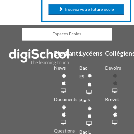
Trouvez votre future école
Espaces Écoles
Etudiants
Lycéens
Collégien
News
Bac
Devoirs
ES
Documents
Brevet
Bac S
Questions
Bac L