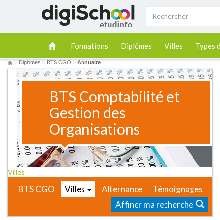
Formations
Diplômes
Villes
Types d
>
Diplomes
>
BTS CGO
>
Annuaire
BTS Comptabilité et
Gestion des
Organisations
Villes
BTS CGO
Villes
Alternance
Témoignages
Affiner ma recherche